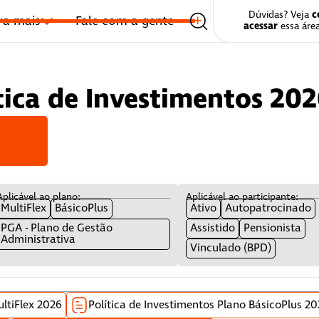
c
Dúvidas? Veja
ra mais
Fale com a gente
Área do Partici
acessar
essa área
ica de Investimentos 20
Aplicável ao plano:
Aplicável ao participante:
MultiFlex
BásicoPlus
Ativo
Autopatrocinado
PGA - Plano de Gestão
Assistido
Pensionista
Administrativa
Vinculado (BPD)
ultiFlex 2026
Política de Investimentos Plano BásicoPlus 2