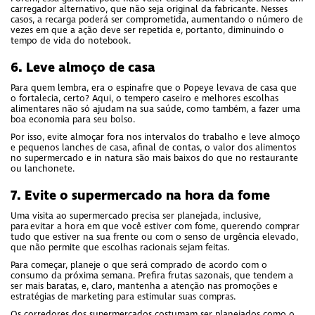
carregador alternativo, que não seja original da fabricante. Nesses
casos, a recarga poderá ser comprometida, aumentando o número de
vezes em que a ação deve ser repetida e, portanto, diminuindo o
tempo de vida do notebook.
6. Leve almoço de casa
Para quem lembra, era o espinafre que o Popeye levava de casa que
o fortalecia, certo? Aqui, o tempero caseiro e melhores escolhas
alimentares não só ajudam na sua saúde, como também, a fazer uma
boa economia para seu bolso.
Por isso, evite almoçar fora nos intervalos do trabalho e leve almoço
e pequenos lanches de casa, afinal de contas, o valor dos alimentos
no supermercado e in natura são mais baixos do que no restaurante
ou lanchonete.
7. Evite o supermercado na hora da fome
Uma visita ao supermercado precisa ser planejada, inclusive,
para evitar a hora em que você estiver com fome, querendo comprar
tudo que estiver na sua frente ou com o senso de urgência elevado,
que não permite que escolhas racionais sejam feitas.
Para começar, planeje o que será comprado de acordo com o
consumo da próxima semana. Prefira frutas sazonais, que tendem a
ser mais baratas, e, claro, mantenha a atenção nas promoções e
estratégias de marketing para estimular suas compras.
Os corredores dos supermercados costumam ser planejados como o