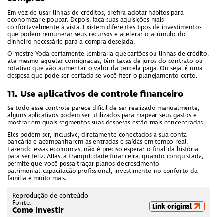
Em vez de usar linhas de créditos, prefira adotar hábitos para
economizar e poupar. Depois, faça suas aquisições mais
confortavelmente à vista. Existem diferentes tipos de investimentos
que podem remunerar seus recursos e acelerar o acúmulo do
dinheiro necessário para a compra desejada.
O mestre Yoda certamente lembraria que cartões ou linhas de crédito,
até mesmo aquelas consignadas, têm taxas de juros do contrato ou
rotativo que vão aumentar o valor da parcela paga. Ou seja, é uma
despesa que pode ser cortada se você fizer o planejamento certo.
11. Use aplicativos de controle financeiro
Se todo esse controle parece difícil de ser realizado manualmente,
alguns aplicativos podem ser utilizados para mapear seus gastos e
mostrar em quais segmentos suas despesas estão mais concentradas.
Eles podem ser, inclusive, diretamente conectados à sua conta
bancária e acompanharem as entradas e saídas em tempo real.
Fazendo essas economias, não é preciso esperar o final da história
para ser feliz. Aliás, a tranquilidade financeira, quando conquistada,
permite que você possa traçar planos de crescimento
patrimonial, capacitação profissional, investimento no conforto da
família e muito mais.
Reprodução de conteúdo
Fonte:
Link original
Como Investir