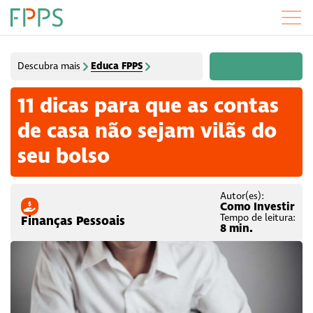
Educa FPPS
Descubra mais
11 dicas para que as contas
de casa não sejam vilãs do
seu bolso
Autor(es):
Como Investir
Tempo de leitura:
Finanças Pessoais
8 min.