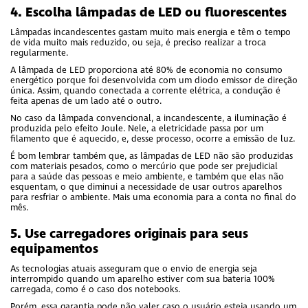
4. Escolha lâmpadas de LED ou fluorescentes
Lâmpadas incandescentes gastam muito mais energia e têm o tempo
de vida muito mais reduzido, ou seja, é preciso realizar a troca
regularmente.
A lâmpada de LED proporciona até 80% de economia no consumo
energético porque foi desenvolvida com um diodo emissor de direção
única. Assim, quando conectada a corrente elétrica, a condução é
feita apenas de um lado até o outro.
No caso da lâmpada convencional, a incandescente, a iluminação é
produzida pelo efeito Joule. Nele, a eletricidade passa por um
filamento que é aquecido, e, desse processo, ocorre a emissão de luz.
É bom lembrar também que, as lâmpadas de LED não são produzidas
com materiais pesados, como o mercúrio que pode ser prejudicial
para a saúde das pessoas e meio ambiente, e também que elas não
esquentam, o que diminui a necessidade de usar outros aparelhos
para resfriar o ambiente. Mais uma economia para a conta no final do
mês.
5. Use carregadores originais para seus
equipamentos
As tecnologias atuais asseguram que o envio de energia seja
interrompido quando um aparelho estiver com sua bateria 100%
carregada, como é o caso dos notebooks.
Porém, essa garantia pode não valer caso o usuário esteja usando um