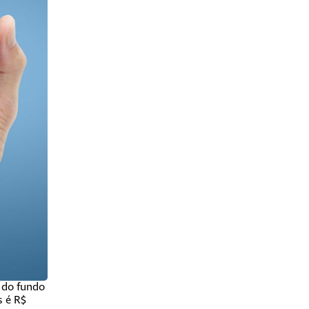
 do fundo
s é R$