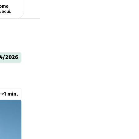
omo
pante
 aqui.
/4/2026
1 min.
ra: