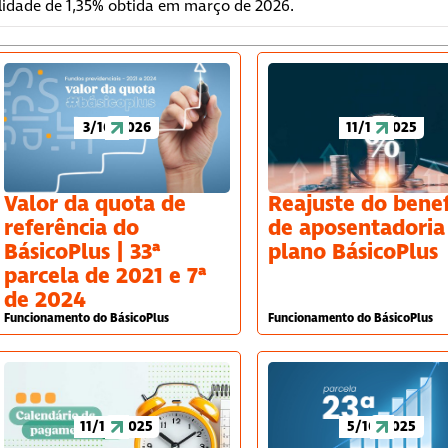
ilidade de 1,35% obtida em março de 2026.
3/16/2026
11/17/2025
Valor da quota de
Reajuste do benef
referência do
de aposentadoria
BásicoPlus | 33ª
plano BásicoPlus
parcela de 2021 e 7ª
de 2024
Funcionamento do BásicoPlus
Funcionamento do BásicoPlus
11/19/2025
5/16/2025