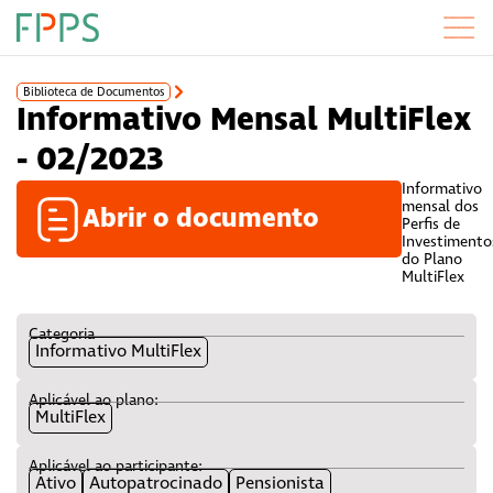
Biblioteca de Documentos
Informativo Mensal MultiFlex
- 02/2023
Informativo
mensal dos
Abrir o documento
Perfis de
Investimento
do Plano
MultiFlex
Categoria
Informativo MultiFlex
Aplicável ao plano:
MultiFlex
Aplicável ao participante:
Ativo
Autopatrocinado
Pensionista