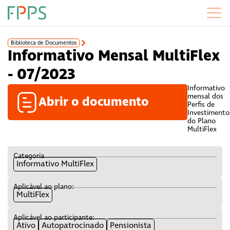
Biblioteca de Documentos
Informativo Mensal MultiFlex
- 07/2023
Informativo
mensal dos
Abrir o documento
Perfis de
Investimento
do Plano
MultiFlex
Categoria
Informativo MultiFlex
Aplicável ao plano:
MultiFlex
Aplicável ao participante:
Ativo
Autopatrocinado
Pensionista