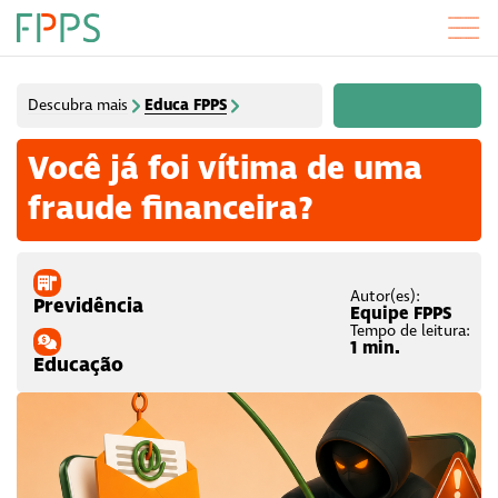
Educa FPPS
Descubra mais
Você já foi vítima de uma
fraude financeira?
Autor(es):
Previdência
Equipe FPPS
Tempo de leitura:
1 min.
Educação