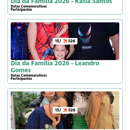
Dia da Família 2026 - Katia Santos
Datas Comemorativas
Participantes
15/5/2026
Dia da Família 2026 - Leandro
Gomes
Datas Comemorativas
Participantes
15/5/2026