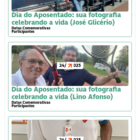
Dia do Aposentado: sua fotografia
celebrando a vida (José Glicério)
Datas Comemorativas
Participantes
24/1/2025
Dia do Aposentado: sua fotografia
celebrando a vida (Lino Afonso)
Datas Comemorativas
Participantes
24/1/2025