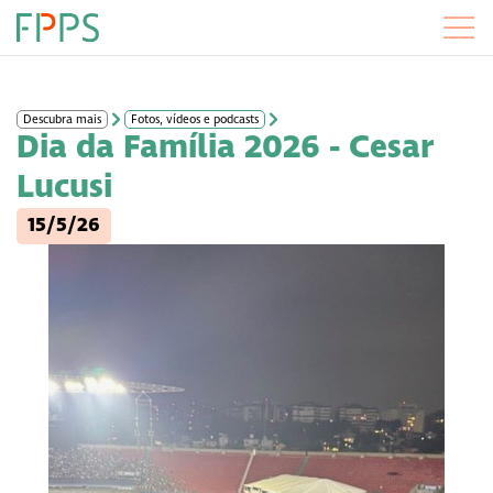
Descubra mais
Fotos, vídeos e podcasts
Dia da Família 2026 - Cesar
Lucusi
15/5/26