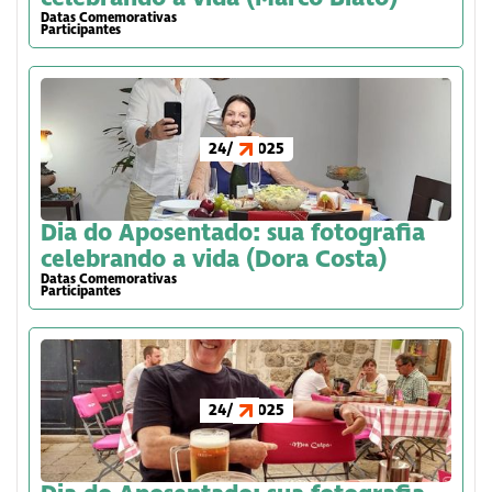
Datas Comemorativas
Participantes
24/1/2025
Dia do Aposentado: sua fotografia
celebrando a vida (Dora Costa)
Datas Comemorativas
Participantes
24/1/2025