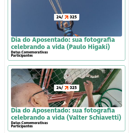
24/1/2025
Dia do Aposentado: sua fotografia
celebrando a vida (Paulo Higaki)
Datas Comemorativas
Participantes
24/1/2025
Dia do Aposentado: sua fotografia
celebrando a vida (Valter Schiavetti)
Datas Comemorativas
Participantes