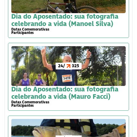
Dia do Aposentado: sua fotografia
celebrando a vida (Manoel Silva)
Datas Comemorativas
Participantes
24/1/2025
Dia do Aposentado: sua fotografia
celebrando a vida (Mauro Facci)
Datas Comemorativas
Participantes