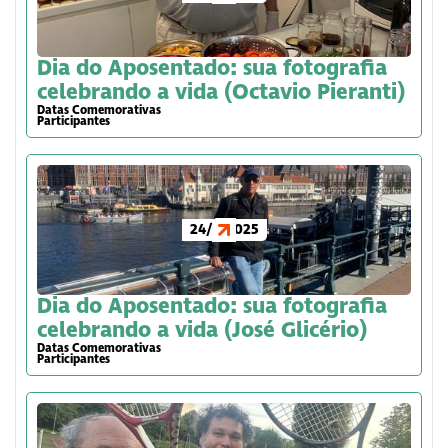
Dia do Aposentado: sua fotografia
celebrando a vida (Octavio Pieranti)
Datas Comemorativas
Participantes
24/1/2025
Dia do Aposentado: sua fotografia
celebrando a vida (José Glicério)
Datas Comemorativas
Participantes