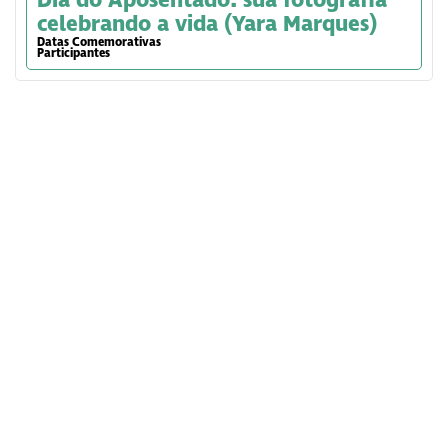
Dia do Aposentado: sua fotografia
celebrando a vida (Yara Marques)
Datas Comemorativas
Participantes
Av. Pres. Juscelino Kubitschek, 1726
Ed. Spazio JK
11º andar, conjunto 113
São Paulo – SP
Telefone: 11 5213.4107
e-mail: fpps@fundacaopromon.com.br