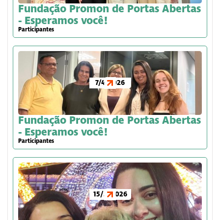
Fundação Promon de Portas Abertas
- Esperamos você!
Participantes
7/4/2026
Fundação Promon de Portas Abertas
- Esperamos você!
Participantes
15/5/2026