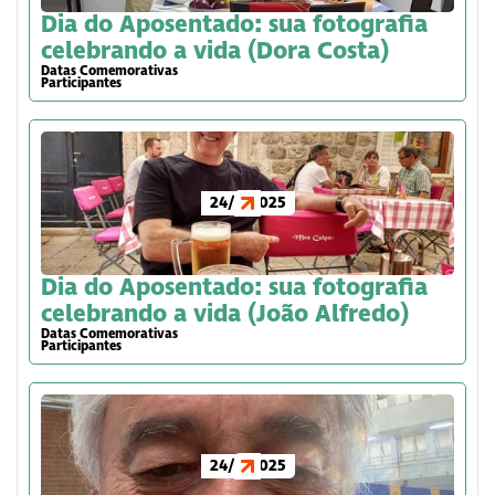
Dia do Aposentado: sua fotografia
celebrando a vida (Dora Costa)
Datas Comemorativas
Participantes
24/1/2025
Dia do Aposentado: sua fotografia
celebrando a vida (João Alfredo)
Datas Comemorativas
Participantes
24/1/2025