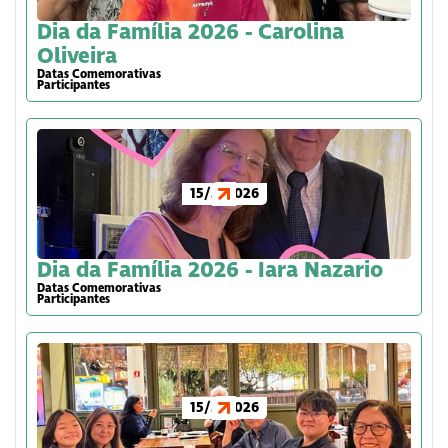
Dia da Família 2026 - Carolina
Oliveira
Datas Comemorativas
Participantes
15/5/2026
Dia da Família 2026 - Iara Nazario
Datas Comemorativas
Participantes
15/5/2026