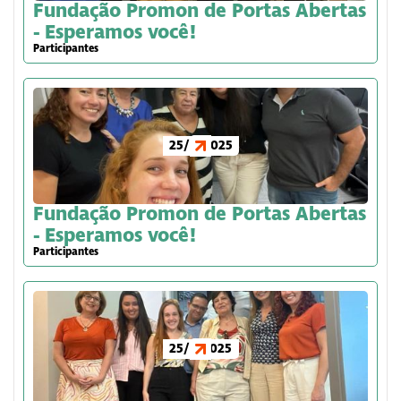
Fundação Promon de Portas Abertas
- Esperamos você!
Participantes
25/2/2025
Fundação Promon de Portas Abertas
- Esperamos você!
Participantes
25/3/2025