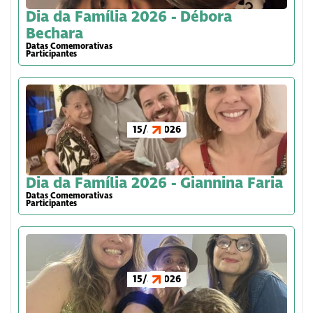
Dia da Família 2026 - Débora
Bechara
Datas Comemorativas
Participantes
15/5/2026
Dia da Família 2026 - Giannina Faria
Datas Comemorativas
Participantes
15/5/2026