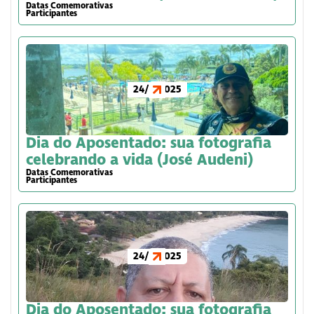
Datas Comemorativas
Participantes
24/1/2025
Dia do Aposentado: sua fotografia
celebrando a vida (José Audeni)
Datas Comemorativas
Participantes
24/1/2025
Dia do Aposentado: sua fotografia