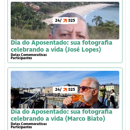
24/1/2025
Dia do Aposentado: sua fotografia
celebrando a vida (José Lopes)
Datas Comemorativas
Participantes
24/1/2025
Dia do Aposentado: sua fotografia
celebrando a vida (Marco Biato)
Datas Comemorativas
Participantes