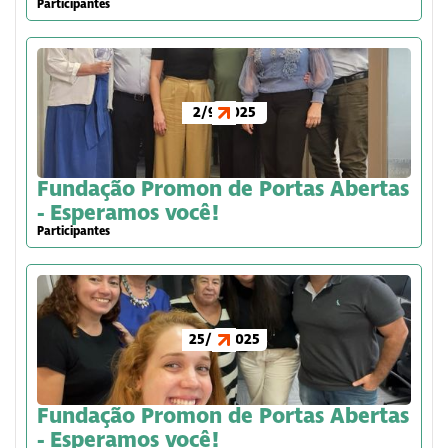
Participantes
2/9/2025
Fundação Promon de Portas Abertas
- Esperamos você!
Participantes
25/2/2025
Fundação Promon de Portas Abertas
- Esperamos você!