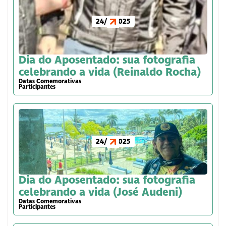
24/1/2025
Dia do Aposentado: sua fotografia
celebrando a vida (Reinaldo Rocha)
Datas Comemorativas
Participantes
24/1/2025
Dia do Aposentado: sua fotografia
celebrando a vida (José Audeni)
Datas Comemorativas
Participantes