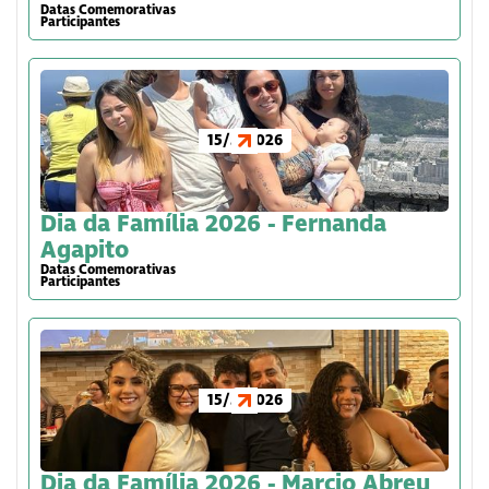
Datas Comemorativas
Participantes
15/5/2026
Dia da Família 2026 - Fernanda
Agapito
Datas Comemorativas
Participantes
15/5/2026
Dia da Família 2026 - Marcio Abreu