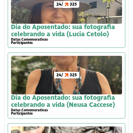
24/1/2025
Dia do Aposentado: sua fotografia
celebrando a vida (Lucia Cetolo)
Datas Comemorativas
Participantes
24/1/2025
Dia do Aposentado: sua fotografia
celebrando a vida (Neusa Caccese)
Datas Comemorativas
Participantes