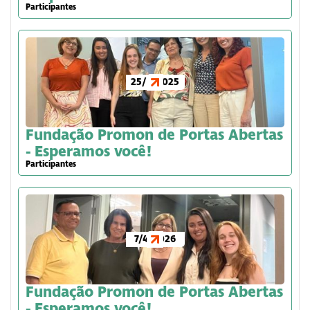
Participantes
25/3/2025
Fundação Promon de Portas Abertas
- Esperamos você!
Participantes
7/4/2026
Fundação Promon de Portas Abertas
- Esperamos você!