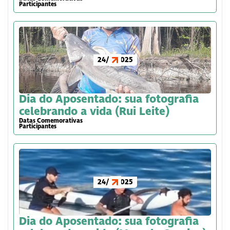
Participantes
24/1/2025
Dia do Aposentado: sua fotografia
celebrando a vida (Rui Leite)
Datas Comemorativas
Participantes
24/1/2025
Dia do Aposentado: sua fotografia