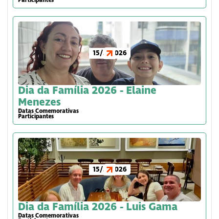
Participantes
15/5/2026
Dia da Família 2026 - Elaine
Menezes
Datas Comemorativas
Participantes
15/5/2026
Dia da Família 2026 - Luis Gama
Datas Comemorativas