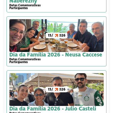
Naberezny
Datas Comemorativas
Participantes
15/5/2026
Dia da Família 2026 - Neusa Caccese
Datas Comemorativas
Participantes
15/5/2026
Dia da Família 2026 - Julio Casteli