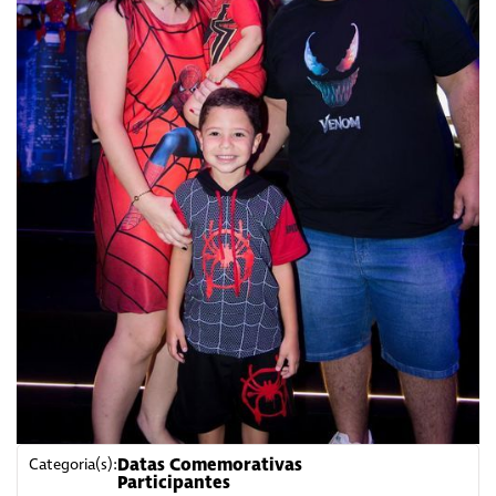
Datas Comemorativas
Categoria(s):
Participantes