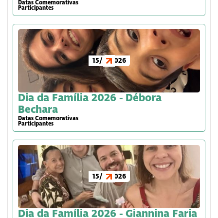
Datas Comemorativas
Participantes
15/5/2026
Dia da Família 2026 - Débora
Bechara
Datas Comemorativas
Participantes
15/5/2026
Dia da Família 2026 - Giannina Faria