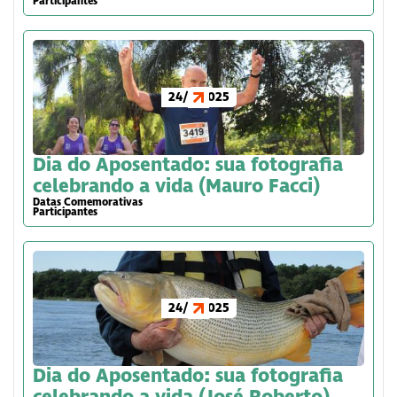
Participantes
24/1/2025
Dia do Aposentado: sua fotografia
celebrando a vida (Mauro Facci)
Datas Comemorativas
Participantes
24/1/2025
Dia do Aposentado: sua fotografia