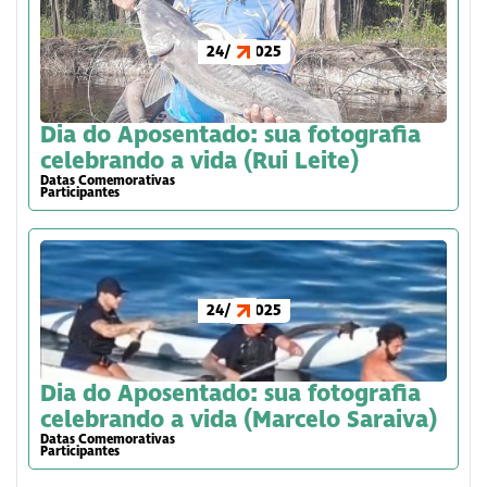
24/1/2025
Dia do Aposentado: sua fotografia
celebrando a vida (Rui Leite)
Datas Comemorativas
Participantes
24/1/2025
Dia do Aposentado: sua fotografia
celebrando a vida (Marcelo Saraiva)
Datas Comemorativas
Participantes