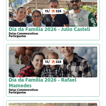
15/5/2026
Dia da Família 2026 - Julio Casteli
Datas Comemorativas
Participantes
15/5/2026
Dia da Família 2026 - Rafael
Mamedes
Datas Comemorativas
Participantes