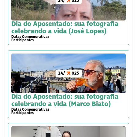
24/1/2025
Dia do Aposentado: sua fotografia
celebrando a vida (José Lopes)
Datas Comemorativas
Participantes
24/1/2025
Dia do Aposentado: sua fotografia
celebrando a vida (Marco Biato)
Datas Comemorativas
Participantes