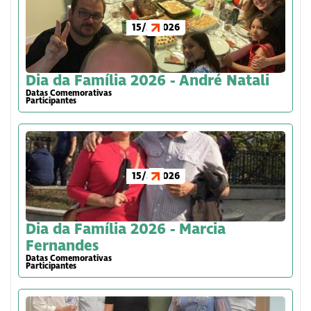
15/5/2026
Dia da Família 2026 - André Natali
Datas Comemorativas
Participantes
15/5/2026
Dia da Família 2026 - Marcia
Fernandes
Datas Comemorativas
Participantes