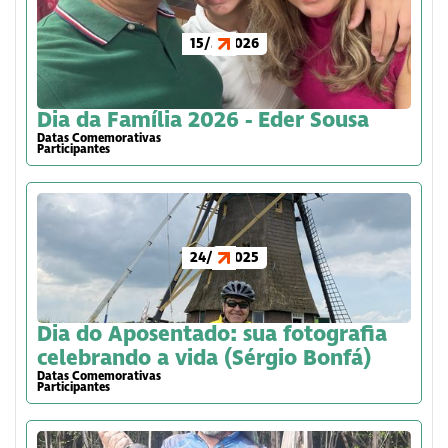
15/5/2026
Dia da Família 2026 - Eder Sousa
Datas Comemorativas
Participantes
24/1/2025
Dia do Aposentado: sua fotografia
celebrando a vida (Sérgio Bonfá)
Datas Comemorativas
Participantes