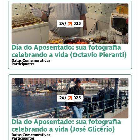
24/1/2025
Dia do Aposentado: sua fotografia
celebrando a vida (Octavio Pieranti)
Datas Comemorativas
Participantes
24/1/2025
Dia do Aposentado: sua fotografia
celebrando a vida (José Glicério)
Datas Comemorativas
Participantes