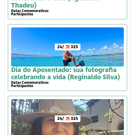
Thadeu)
Datas Comemorativas
Participantes
24/1/2025
Dia do Aposentado: sua fotografia
celebrando a vida (Reginaldo Silva)
Datas Comemorativas
Participantes
24/1/2025