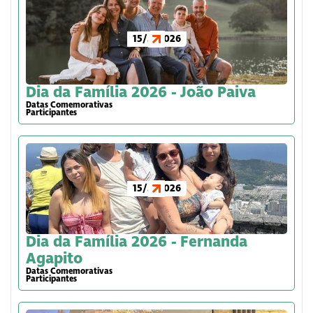
15/5/2026
Dia da Família 2026 - João Paiva
Datas Comemorativas
Participantes
15/5/2026
Dia da Família 2026 - Fernanda
Agapito
Datas Comemorativas
Participantes