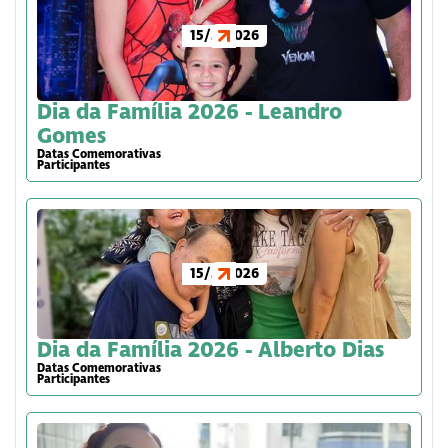
15/5/2026
Dia da Família 2026 - Leandro
Gomes
Datas Comemorativas
Participantes
15/5/2026
Dia da Família 2026 - Alberto Dias
Datas Comemorativas
Participantes