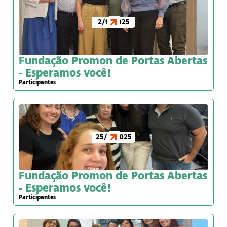
2/9/2025
Fundação Promon de Portas Abertas
- Esperamos você!
Participantes
25/2/2025
Fundação Promon de Portas Abertas
- Esperamos você!
Participantes