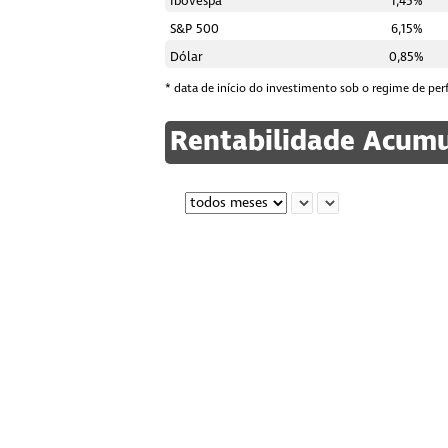
Ibovespa
1,45%
S&P 500
6,15%
Dólar
0,85%
* data de início do investimento sob o regime de perf
Rentabilidade Acum
Chart
Line chart with 5 lines.
The chart has 1 X axis displaying categories.
The chart has 1 Y axis displaying values. Data