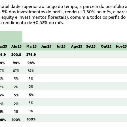
abilidade superior ao longo do tempo, a parcela do portifólio 
a 5% dos investimentos do perfil, rendeu +0,60% no mês, e parc
 equity e investimentos florestais), comum a todos os perfis d
ou rendimento de +0,52% no mês.
ar25
Abr25
Mai25
Jun25
Jul25
Ago25
Set25
Out25
Nov25
99,9
200,8
276,9
94%
94%
94%
87%
87%
87%
5%
5%
5%
2%
2%
2%
5%
5%
5%
5%
5%
5%
1%
1%
1%
100%
00%
100%