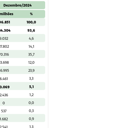
Dezembro/2024
milhões
%
96.851
100,0
84.304
93,6
9.032
4,6
27.802
14,1
70.316
35,7
23.698
12,0
46.995
23,9
3,3
6.461
5,1
0.069
1,2
2.436
0,0
0
0,3
537
0,9
1.682
1,3
2.541