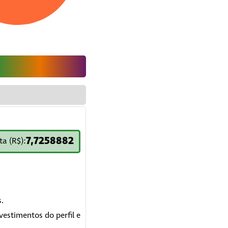
ve chart.
7,7258882
ta (R$):
.
vestimentos do perfil e