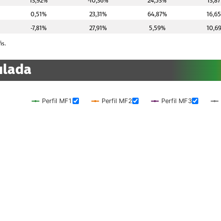
13,92%
-10,36%
24,53%
13,8
0,51%
23,31%
64,87%
16,6
-7,81%
27,91%
5,59%
10,6
is.
ulada
Perfil MF1
Perfil MF2
Perfil MF3
 ranges from 0 to 0.