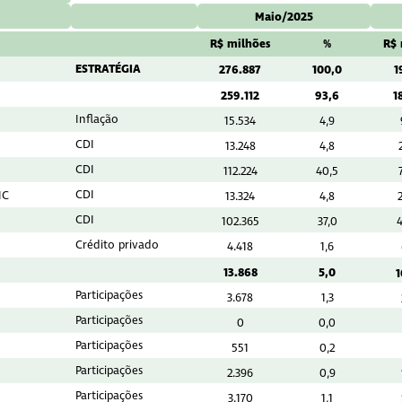
Maio/2025
R$ milhões
%
R$ 
ESTRATÉGIA
276.887
100,0
1
259.112
93,6
1
Inflação
15.534
4,9
CDI
13.248
4,8
CDI
F
112.224
40,5
CDI
IC
13.324
4,8
CDI
102.365
37,0
Crédito privado
4.418
1,6
13.868
5,0
1
Participações
3.678
1,3
Participações
0
0,0
Participações
551
0,2
Participações
2.396
0,9
Participações
3.170
1,1