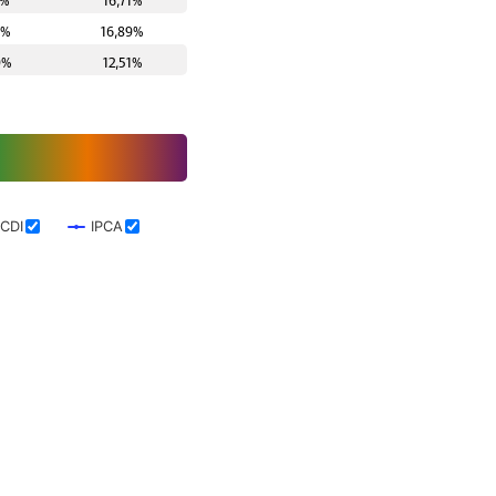
7%
16,71%
5%
16,89%
9%
12,51%
CDI
IPCA