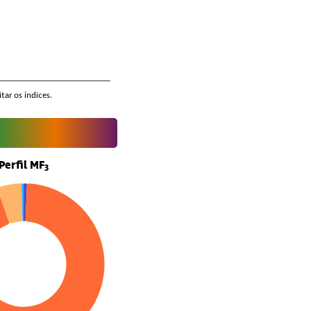
tar os índices.
Perfil MF
3
ta points.
ble, Chart