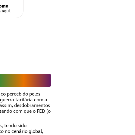
omo
pante
 aqui.
sco percebido pelos
guerra tarifária com a
a assim, desdobramentos
azendo com que o FED (o
s, tendo sido
o no cenário global,