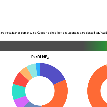
ra visualizar os percentuais. Clique no checkbox das legendas para desabilitar/habili
Perfil MF
2
Chart
Chart
Chart with 11 data points.
Chart with 11 da
View as data table, Chart
View as data ta