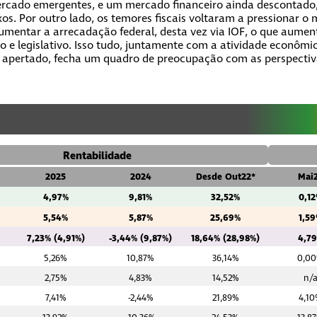
ercado emergentes, e um mercado financeiro ainda descontado,
s. Por outro lado, os temores fiscais voltaram a pressionar o
umentar a arrecadação federal, desta vez via IOF, o que aument
vo e legislativo. Isso tudo, juntamente com a atividade econô
o apertado, fecha um quadro de preocupação com as perspecti
Rentabilidade
2025
2024
Desde Out22*
Mai
4,97%
9,81%
32,52%
0,1
5,54%
5,87%
25,69%
1,5
7,23% (4,91%)
-3,44% (9,87%)
18,64% (28,98%)
4,7
5,26%
10,87%
36,14%
0,0
2,75%
4,83%
14,52%
n/
7,41%
-2,44%
21,89%
4,1