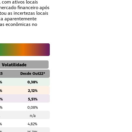
 com ativos locais
 mercado financeiro após
ou as incertezas locais
mica aparentemente
vas econômicas no
Volatilidade
25
Desde Out22*
2%
0,38%
9%
2,12%
9%
5,51%
0%
0,08%
a
n/a
0%
4,82%