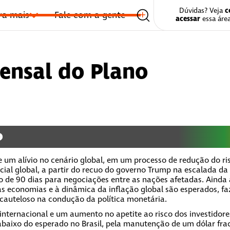
c
Dúvidas? Veja
ra mais
Fale com a gente
Área do Partici
acessar
essa área
ensal do Plano
o
 um alívio no cenário global, em um processo de redução do ri
ial global, a partir do recuo do governo Trump na escalada da 
o de 90 dias para negociações entre as nações afetadas. Aind
s economias e à dinâmica da inflação global são esperados, f
 cauteloso na condução da política monetária.
 internacional e um aumento no apetite ao risco dos investidore
baixo do esperado no Brasil, pela manutenção de um dólar frac