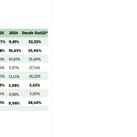
25
2024
Desde Out22*
97%
9,81%
32,52%
28%
10,63%
35,96%
26%
10,81%
35,89%
49%
5,97%
27,74%
80%
36,22%
12,41%
35%
5,65%
3,98%
35%
5,65%
3,98%
21%
28,40%
9,98%