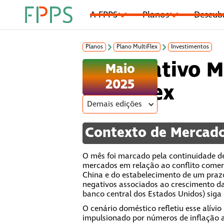
A FPPS
Planos
Descub
Planos
Plano MultiFlex
Investimentos
Informativo M
Maio
2025
MultiFlex
Demais edições
Contexto de Mercad
O mês foi marcado pela continuidade de
mercados em relação ao conflito comerc
China e do estabelecimento de um praz
negativos associados ao crescimento da
banco central dos Estados Unidos) siga
O cenário doméstico refletiu esse alívio
impulsionado por números de inflação a