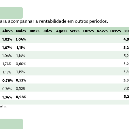
 para acompanhar a rentabilidade em outros períodos.
Abr25
Mai25
Jun25
Jul25
Ago25
Set25
Out25
Nov25
Dez25
20
1,02%
1,04%
4,
1,07%
1,11%
5,
1,04%
1,14%
5,
1,74%
0,60%
5,
1,19%
5,
1,13%
0,52%
3,
0,76%
3,
0,52%
0,76%
5,
0,98%
1,34%
rfis.