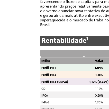
favorecendo o fluxo de capitais para m
apresentando preços relativamente baixo
o governo anunciar nova tentativa de a
e gerou ainda mais atrito entre executi
superaquecida e o mercado de trabalh
Brasil.
1
Rentabilidade
Índice
Mai25
Perfil MF1
1,04%
Perfil MF2
1,18%
Perfil MF3 (Curva)
1,12% (0,75%)
CDI
1,14%
IPCA
0,26%
IMA-B
1,70%