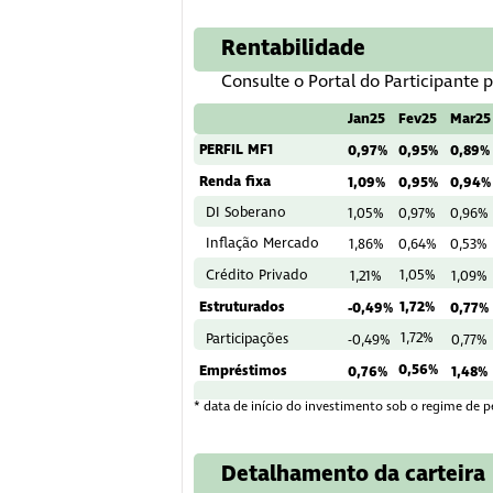
Rentabilidade
Consulte o Portal do Participante
Jan25
Fev25
Mar25
PERFIL MF1
0,97%
0,95%
0,89%
Renda fixa
1,09%
0,95%
0,94%
DI Soberano
1,05%
0,97%
0,96%
Inflação Mercado
1,86%
0,64%
0,53%
Crédito Privado
1,05%
1,21%
1,09%
Estruturados
1,72%
-0,49%
0,77%
1,72%
Participações
-0,49%
0,77%
0,56%
Empréstimos
0,76%
1,48%
* data de início do investimento sob o regime de pe
Detalhamento da carteira